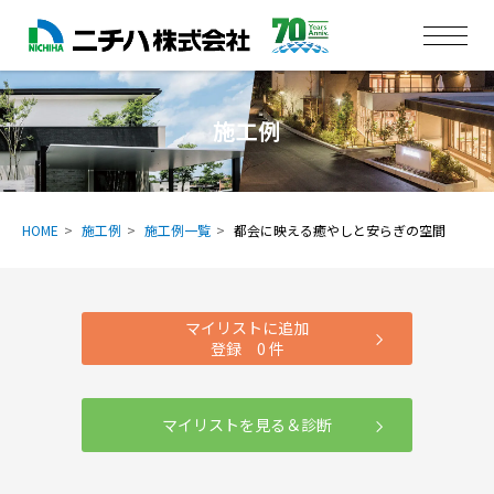
施工例
HOME
施工例
施工例一覧
都会に映える癒やしと安らぎの空間
マイリストに追加
登録
0
件
マイリストを見る＆診断