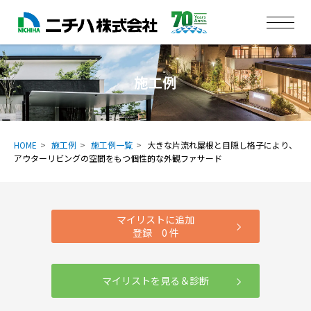
施工例
HOME
施工例
施工例一覧
大きな片流れ屋根と目隠し格子により、
アウターリビングの空間をもつ個性的な外観ファサード
マイリストに追加
登録
0
件
マイリストを見る＆診断