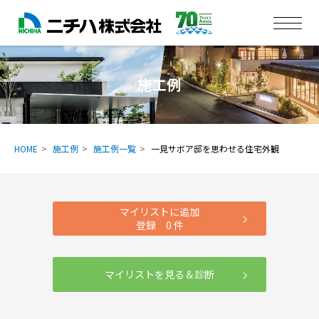
施工例
HOME
施工例
施工例一覧
一見サボア邸を思わせる住宅外観
マイリストに追加
登録
0
件
マイリストを見る＆診断