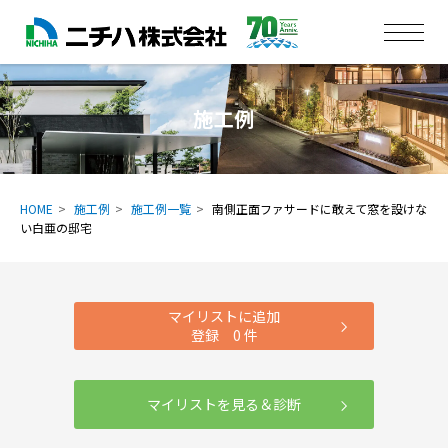
施工例
HOME
施工例
施工例一覧
南側正面ファサードに敢えて窓を設けな
い白亜の邸宅
マイリストに追加
登録
0
件
マイリストを見る＆診断