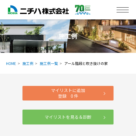
施工例
HOME
施工例
施工例一覧
アール階段と吹き抜けの家
マイリストに追加
登録
0
件
マイリストを見る＆診断