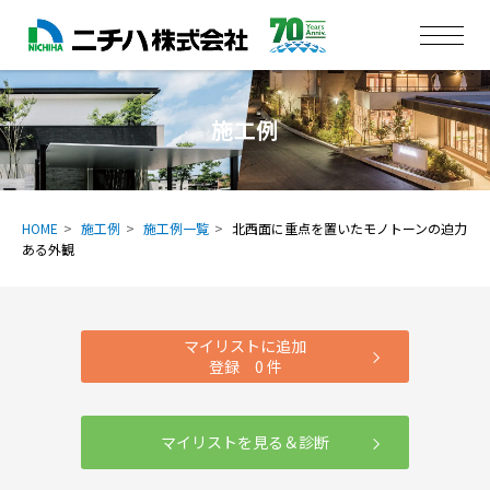
施工例
HOME
施工例
施工例一覧
北西面に重点を置いたモノトーンの迫力
ある外観
マイリストに追加
登録
0
件
マイリストを見る＆診断