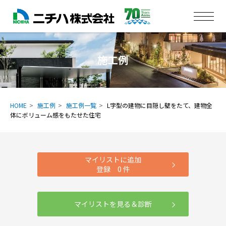
施工例
HOME
施工例
施工例一覧
L字型の建物に目隠し壁をたて、建物全
体にボリューム感をもたせた住宅
マイリストに追加
登録
0
件
マイリストを見る＆診断