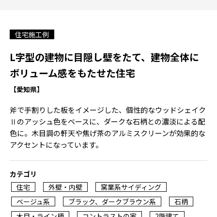
住宅施工例
L字型の建物に目隠し壁をたて、建物全体に
ボリューム感をもたせた住宅
【愛知県】
斧で手割りした板をイメージした、個性的なウッドシェイク
Ⅱのアッシュ色をベースに、ダークな石柄との濃淡による配
色に。木目調の軒天や焦げ茶のアルミスクリーンが効果的な
アクセントになっています。
カテゴリ
住宅
外壁・内壁
窯業系サイディング
ベージュ系
ブラック、ダークブラウン系
石柄
木目・ライン柄
コントラストの家
2階建て