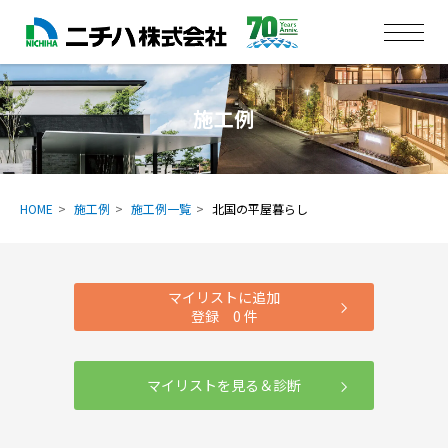
施工例
HOME
施工例
施工例一覧
北国の平屋暮らし
マイリストに追加
登録
0
件
マイリストを見る＆診断