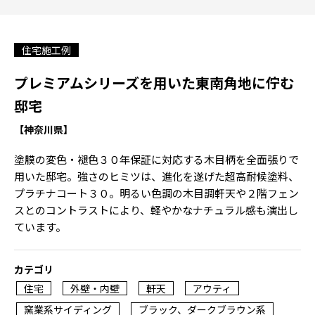
住宅施工例
プレミアムシリーズを用いた東南角地に佇む
邸宅
【神奈川県】
塗膜の変色・褪色３０年保証に対応する木目柄を全面張りで
用いた邸宅。強さのヒミツは、進化を遂げた超高耐候塗料、
プラチナコート３０。明るい色調の木目調軒天や２階フェン
スとのコントラストにより、軽やかなナチュラル感も演出し
ています。
カテゴリ
住宅
外壁・内壁
軒天
アウティ
窯業系サイディング
ブラック、ダークブラウン系