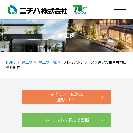
施工例
HOME
施工例
施工例一覧
プレミアムシリーズを用いた東南角地に
佇む邸宅
マイリストに追加
登録
0
件
マイリストを見る＆診断