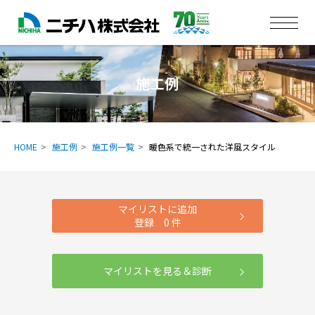
施工例
HOME
施工例
施工例一覧
暖色系で統一された洋風スタイル
マイリストに追加
登録
0
件
マイリストを見る＆診断