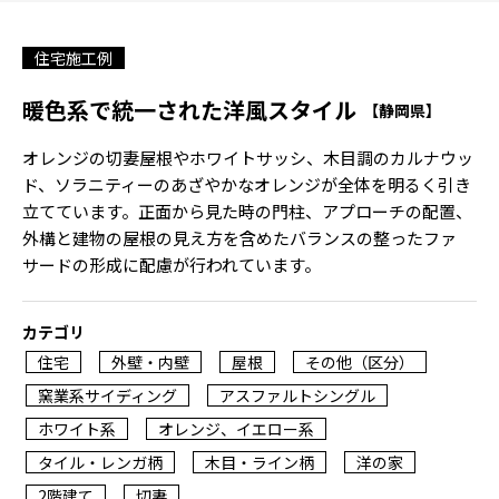
住宅施工例
暖色系で統一された洋風スタイル
【静岡県】
オレンジの切妻屋根やホワイトサッシ、木目調のカルナウッ
ド、ソラニティーのあざやかなオレンジが全体を明るく引き
立てています。正面から見た時の門柱、アプローチの配置、
外構と建物の屋根の見え方を含めたバランスの整ったファ
サードの形成に配慮が行われています。
カテゴリ
住宅
外壁・内壁
屋根
その他（区分）
窯業系サイディング
アスファルトシングル
ホワイト系
オレンジ、イエロー系
タイル・レンガ柄
木目・ライン柄
洋の家
2階建て
切妻