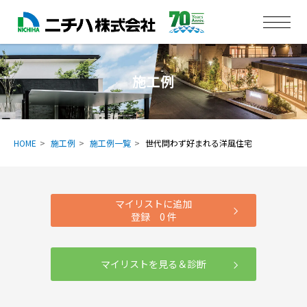
施工例
HOME
施工例
施工例一覧
世代問わず好まれる洋風住宅
マイリストに追加
登録
0
件
マイリストを見る＆診断