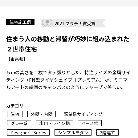
住宅施工例
2021 プラチナ賞受賞
住まう人の移動と滞留が巧妙に組み込まれた
２世帯住宅
【東京都】
５mの高さを１枚でタテ張りとした、特注サイズの金属サイ
ディング（FN型ダイヤシェイプⅡプレミアム）が、ミニマ
ルアートの絵画のキャンバスのようにシャープで美しい。
カテゴリ
住宅
外壁・内壁
窯業系サイディング
グレー系
木目・ライン柄
ベース柄
Designer's Series
シンプルモダン
2階建て