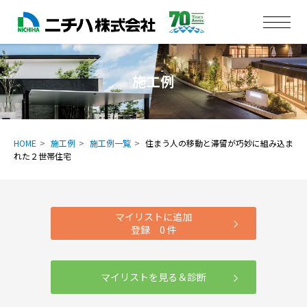
施工例
HOME
施工例
施工例一覧
住まう人の移動と滞留が巧妙に組み込ま
れた２世帯住宅
マイリストに追加
登録
0
件
マイリストを見る＆診断