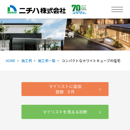
施工例
HOME
施工例
施工例一覧
コンパクトなホワイトキューブの住宅
マイリストに追加
登録
0
件
マイリストを見る＆診断