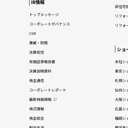
IR情報
非住宅
トップメッセージ
リフォ
コーポレートガバナンス
リフォ
CSR
業績・財務
ショ
決算短信
有価証券報告書
本社シ
決算説明資料
東京シ
株主通信
札幌シ
コーポレートレポート
仙台シ
最新株価情報
大阪シ
株式情報
広島シ
株主総会
福岡シ
配当状況
鹿児島