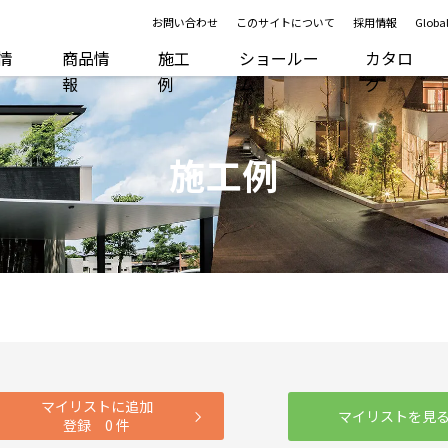
お問い合わせ
このサイトについて
採用情報
Global
R情
商品情
施工
ショールー
カタロ
報
例
ム
グ
施工例
マイリストに追加
マイリストを見
登録
0
件