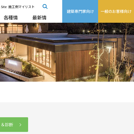
 Site
施工例マイリスト
建築専門家向け
一般のお客様向け
各種情
最新情
報
報
る＆診断