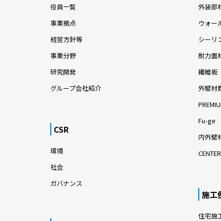
役員一覧
外装部
事業拠点
ウォー
経営方針等
シーリ
事業分野
耐力面
研究開発
繊維板
グループ会社紹介
外壁材
PREMIU
Fu-ge
CSR
内外壁材
環境
CENTER
社会
ガバナンス
施工
住宅施