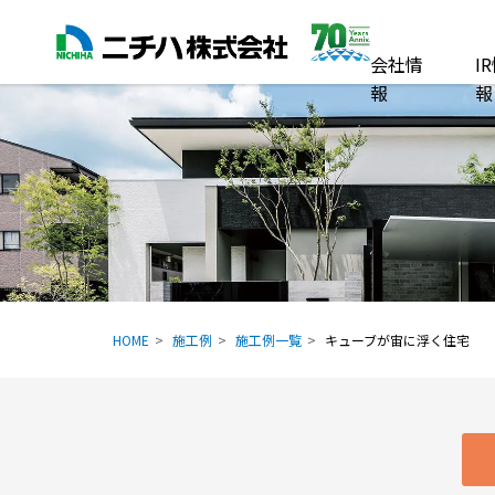
会社情
I
報
報
HOME
施工例
施工例一覧
キューブが宙に浮く住宅