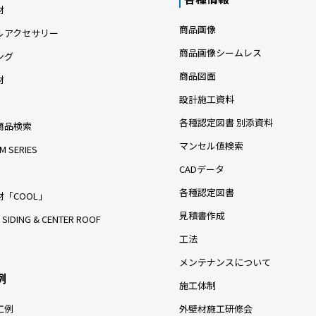
材
商品画像
ルアクセサリー
商品画像シームレス
ング
商品図面
材
設計施工資料
各種認定図書 別添資料
商品検索
マンセル値検索
M SERIES
CADデータ
各種認定図書
「COOL」
見積書作成
 SIDING & CENTER ROOF
工法
メンテナンスについて
例
施工体制
工例
外壁材施工研修会