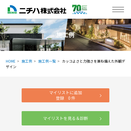
施工例
HOME
施工例
施工例一覧
カッコよさと力強さを兼ね備えた外観デ
ザイン
マイリストに追加
登録
0
件
マイリストを見る＆診断