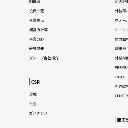
組織図
耐火野
役員一覧
外装部
事業拠点
ウォー
経営方針等
シーリ
事業分野
耐力面
研究開発
繊維板
グループ会社紹介
外壁材
PREMIU
Fu-ge
CSR
内外壁材
環境
CENTER
社会
ガバナンス
施工