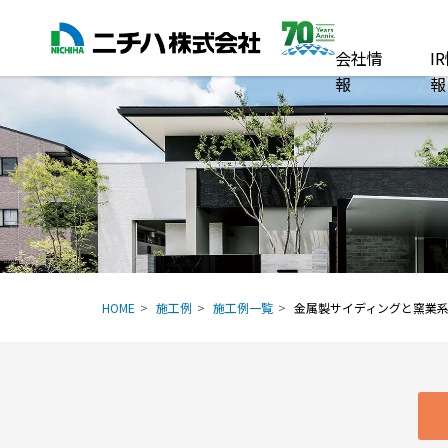
会社情
I
報
報
HOME
施工例
施工例一覧
金属製サイディングと窯業