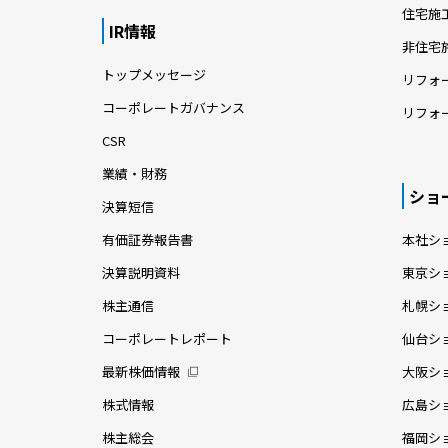
住宅施
IR情報
非住宅
トップメッセージ
リフォ
コーポレートガバナンス
リフォ
CSR
業績・財務
ショ
決算短信
有価証券報告書
本社シ
決算説明資料
東京シ
株主通信
札幌シ
コーポレートレポート
仙台シ
最新株価情報
大阪シ
株式情報
広島シ
株主総会
福岡シ