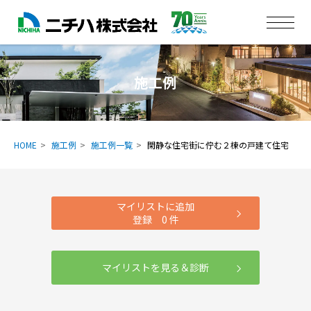
施工例
HOME
施工例
施工例一覧
閑静な住宅街に佇む２棟の戸建て住宅
マイリストに追加
登録
0
件
マイリストを見る＆診断