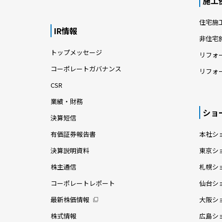
施工
住宅施
IR情報
非住宅
トップメッセージ
リフォ
コーポレートガバナンス
リフォ
CSR
業績・財務
ショ
決算短信
有価証券報告書
本社シ
決算説明資料
東京シ
株主通信
札幌シ
コーポレートレポート
仙台シ
最新株価情報
大阪シ
株式情報
広島シ