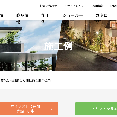
お問い合わせ
このサイトについて
採用情報
Global
R情
商品情
施工
ショールー
カタロ
報
例
ム
グ
施工例
の変化にも対応した個性的な集合住宅
マイリストに追加
マイリストを見
登録
0
件