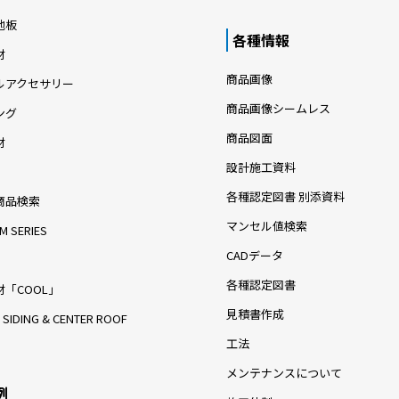
地板
各種情報
材
商品画像
ルアクセサリー
商品画像シームレス
ング
商品図面
材
設計施工資料
各種認定図書 別添資料
商品検索
マンセル値検索
M SERIES
CADデータ
各種認定図書
「COOL」
見積書作成
 SIDING & CENTER ROOF
工法
メンテナンスについて
例