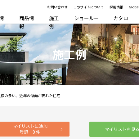
お問い合わせ
このサイトについて
採用情報
Global
R情
商品情
施工
ショールー
カタロ
報
例
ム
グ
施工例
主様の多い、近年の傾向が表れた住宅
マイリストに追加
マイリストを見
登録
0
件