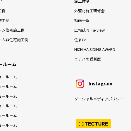
施工体制
工例
外壁材施工研修会
施工例
動画一覧
ーム住宅施工例
広報誌 N・a-view
ーム非住宅施工例
住まCo
NICHIHA SIDING AWARD
ニチハの受賞歴
ールーム
ョールーム
Instagram
ョールーム
ョールーム
ソーシャルメディアポリシー
ョールーム
ョールーム
ョールーム