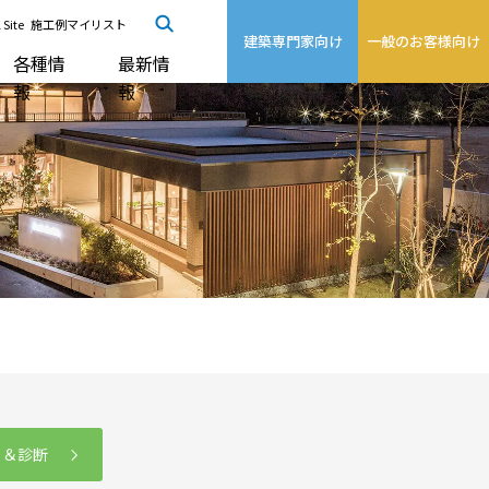
 Site
施工例マイリスト
建築専門家向け
一般のお客様向け
各種情
最新情
報
報
る＆診断