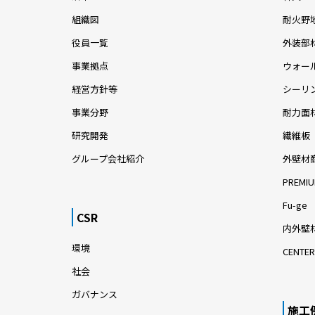
組織図
耐火野
役員一覧
外装部
事業拠点
ウォー
経営方針等
シーリ
事業分野
耐力面
研究開発
繊維板
グループ会社紹介
外壁材
PREMIU
Fu-ge
CSR
内外壁材
環境
CENTER
社会
ガバナンス
施工