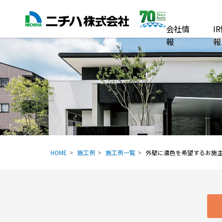
会社情
I
報
報
HOME
施工例
施工例一覧
外壁に濃色を希望するお施