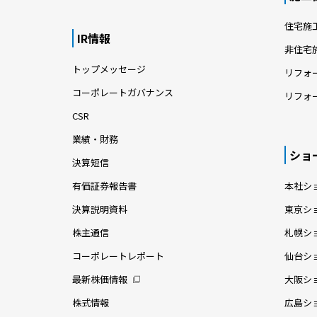
住宅施
IR情報
非住宅
トップメッセージ
リフォ
コーポレートガバナンス
リフォ
CSR
業績・財務
ショ
決算短信
有価証券報告書
本社シ
決算説明資料
東京シ
株主通信
札幌シ
コーポレートレポート
仙台シ
最新株価情報
大阪シ
株式情報
広島シ