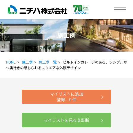
施工例
HOME
施工例
施工例一覧
ビルトインガレージのある、シンプルか
つ奥行きの感じられるスクエアな外観デザイン
マイリストに追加
登録
0
件
マイリストを見る＆診断