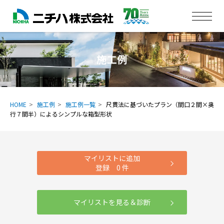
施工例
HOME
施工例
施工例一覧
尺貫法に基づいたプラン（間口２間×奥
行７間半）によるシンプルな箱型形状
マイリストに追加
登録
0
件
マイリストを見る＆診断