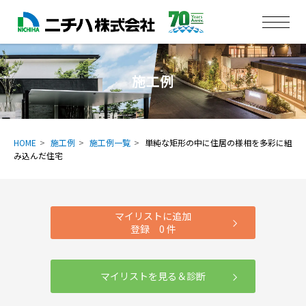
施工例
HOME
施工例
施工例一覧
単純な矩形の中に住居の様相を多彩に組
み込んだ住宅
マイリストに追加
登録
0
件
マイリストを見る＆診断