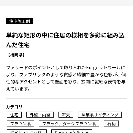
住宅施工例
単純な矩形の中に住居の様相を多彩に組み込
んだ住宅
【福岡県】
ファサードのポイントとして取り入れたFu-geラトワールに
より、ファブリックのような質感と繊細で豊かな色彩が、個
性的なアクセントとして壁面を彩り、玄関に繊細な表情を与
えています。
カテゴリ
住宅
外壁・内壁
軒天
窯業系サイディング
ブラウン系
ブラック、ダークブラウン系
石柄
タイル・レンガ柄
Designer's Series