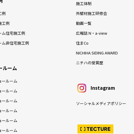
例
施工体制
工例
外壁材施工研修会
施工例
動画一覧
ーム住宅施工例
広報誌 N・a-view
ーム非住宅施工例
住まCo
NICHIHA SIDING AWARD
ニチハの受賞歴
ールーム
ョールーム
Instagram
ョールーム
ョールーム
ソーシャルメディアポリシー
ョールーム
ョールーム
ョールーム