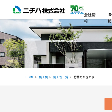
会社情
I
報
報
HOME
施工例
施工例一覧
竹林ありきの家