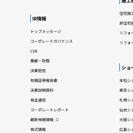
施工
住宅施
IR情報
非住宅
トップメッセージ
リフォ
コーポレートガバナンス
リフォ
CSR
業績・財務
ショ
決算短信
有価証券報告書
本社シ
決算説明資料
東京シ
株主通信
札幌シ
コーポレートレポート
仙台シ
最新株価情報
大阪シ
株式情報
広島シ