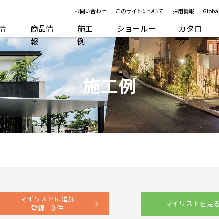
お問い合わせ
このサイトについて
採用情報
Global
R情
商品情
施工
ショールー
カタロ
報
例
ム
グ
施工例
マイリストに追加
マイリストを見
登録
0
件