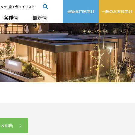
 Site
施工例マイリスト
建築専門家向け
一般のお客様向け
各種情
最新情
報
報
る＆診断