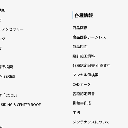
地板
各種情報
材
商品画像
ルアクセサリー
商品画像シームレス
ング
商品図面
材
設計施工資料
各種認定図書 別添資料
商品検索
マンセル値検索
M SERIES
CADデータ
各種認定図書
「COOL」
見積書作成
 SIDING & CENTER ROOF
工法
メンテナンスについて