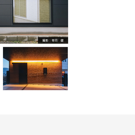
撮影：草苅 健