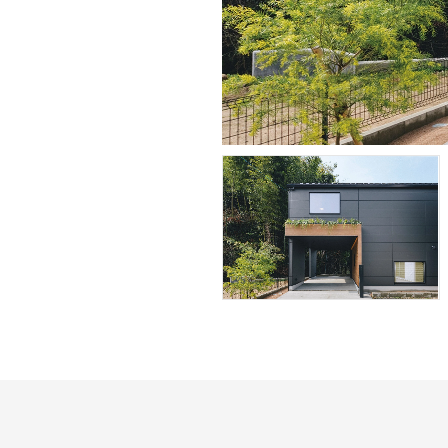
撮影：草苅 健