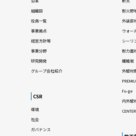
沿革
軒天
組織図
耐火野
役員一覧
外装部
事業拠点
ウォー
経営方針等
シーリ
事業分野
耐力面
研究開発
繊維板
グループ会社紹介
外壁材
PREMIU
Fu-ge
CSR
内外壁材
環境
CENTER
社会
ガバナンス