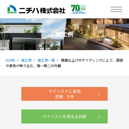
施工例
HOME
施工例
施工例一覧
鏡面仕上げのサイディングにより、周囲
の景色が映り込む、唯一無二の外観
マイリストに追加
登録
0
件
マイリストを見る＆診断