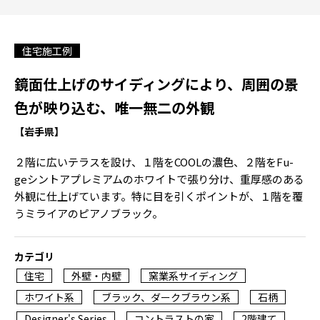
住宅施工例
鏡面仕上げのサイディングにより、周囲の景
色が映り込む、唯一無二の外観
【岩手県】
２階に広いテラスを設け、１階をCOOLの濃色、２階をFu-
geシントアプレミアムのホワイトで張り分け、重厚感のある
外観に仕上げています。特に目を引くポイントが、１階を覆
うミライアのピアノブラック。
カテゴリ
住宅
外壁・内壁
窯業系サイディング
ホワイト系
ブラック、ダークブラウン系
石柄
Designer's Series
コントラストの家
2階建て