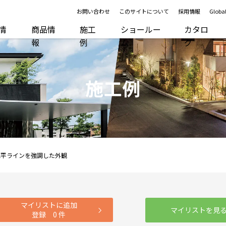
お問い合わせ
このサイトについて
採用情報
Global
R情
商品情
施工
ショールー
カタロ
報
例
ム
グ
施工例
水平ラインを強調した外観
マイリストに追加
マイリストを見
登録
0
件