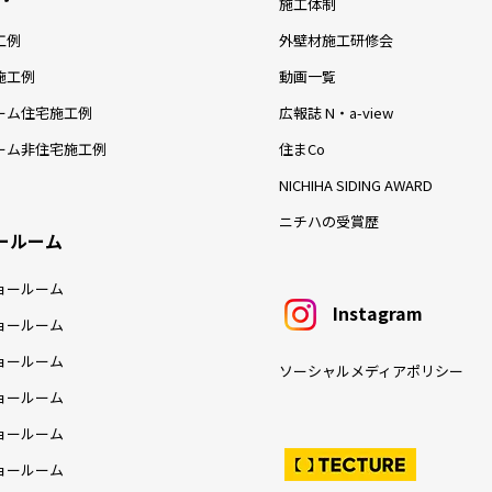
施工体制
工例
外壁材施工研修会
施工例
動画一覧
ーム住宅施工例
広報誌 N・a-view
ーム非住宅施工例
住まCo
NICHIHA SIDING AWARD
ニチハの受賞歴
ールーム
ョールーム
Instagram
ョールーム
ョールーム
ソーシャルメディアポリシー
ョールーム
ョールーム
ョールーム