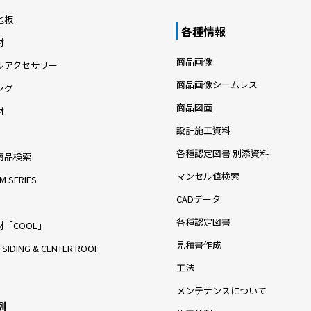
地板
各種情報
材
商品画像
ルアクセサリー
商品画像シームレス
ング
商品図面
材
設計施工資料
各種認定図書 別添資料
商品検索
マンセル値検索
M SERIES
CADデータ
各種認定図書
「COOL」
見積書作成
 SIDING & CENTER ROOF
工法
メンテナンスについて
例