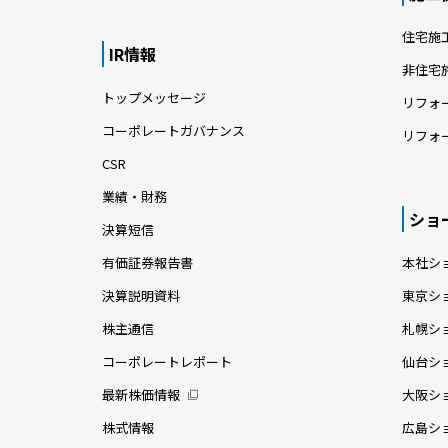
住宅施
IR情報
非住宅
トップメッセージ
リフォ
コーポレートガバナンス
リフォ
CSR
業績・財務
ショ
決算短信
有価証券報告書
本社シ
決算説明資料
東京シ
株主通信
札幌シ
コーポレートレポート
仙台シ
最新株価情報
大阪シ
株式情報
広島シ