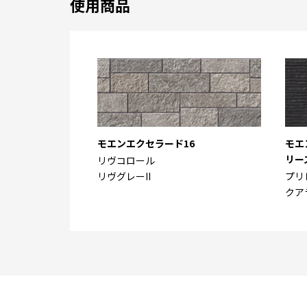
使用商品
モエンエクセラード16
モエ
リー
リヴコロール
リヴグレーII
プリ
クア