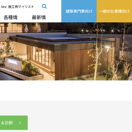
 Site
施工例マイリスト
建築専門家向け
一般のお客様向け
各種情
最新情
報
報
る＆診断