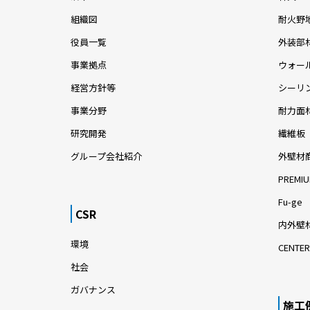
組織図
耐火野
役員一覧
外装部
事業拠点
ウォー
経営方針等
シーリ
事業分野
耐力面
研究開発
繊維板
グループ会社紹介
外壁材
PREMIU
Fu-ge
CSR
内外壁材
環境
CENTER
社会
ガバナンス
施工