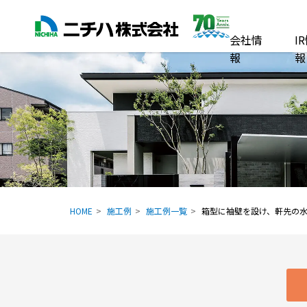
会社情
I
報
報
HOME
施工例
施工例一覧
箱型に袖壁を設け、軒先の