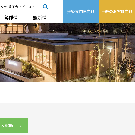
 Site
施工例マイリスト
建築専門家向け
一般のお客様向け
各種情
最新情
報
報
る＆診断