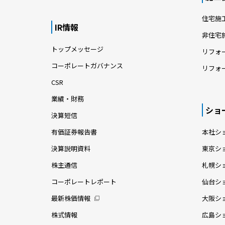
住宅施
IR情報
非住宅
トップメッセージ
リフォ
コーポレートガバナンス
リフォ
CSR
業績・財務
ショ
決算短信
有価証券報告書
本社シ
決算説明資料
東京シ
株主通信
札幌シ
コーポレートレポート
仙台シ
最新株価情報
大阪シ
株式情報
広島シ