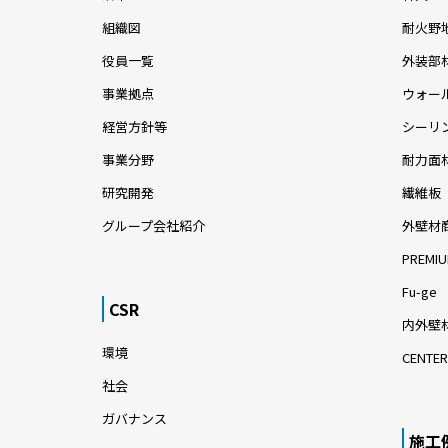
組織図
耐火野
役員一覧
外装部
事業拠点
ウォー
経営方針等
シーリ
事業分野
耐力面
研究開発
繊維板
グループ会社紹介
外壁材
PREMIU
Fu-ge
CSR
内外壁材
環境
CENTER
社会
ガバナンス
施工