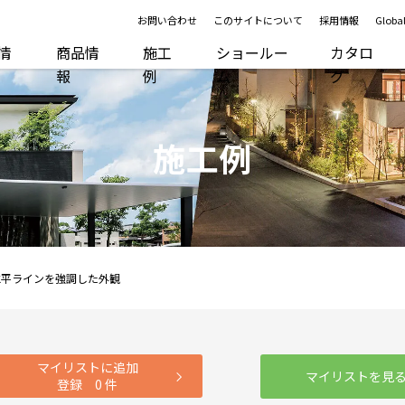
お問い合わせ
このサイトについて
採用情報
Global
R情
商品情
施工
ショールー
カタロ
報
例
ム
グ
施工例
水平ラインを強調した外観
マイリストに追加
マイリストを見
登録
0
件