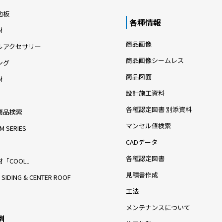
地板
各種情報
材
商品画像
ルアクセサリー
商品画像シームレス
ング
商品図面
材
設計施工資料
各種認定図書 別添資料
商品検索
マンセル値検索
M SERIES
CADデータ
各種認定図書
「COOL」
見積書作成
 SIDING & CENTER ROOF
工法
メンテナンスについて
例