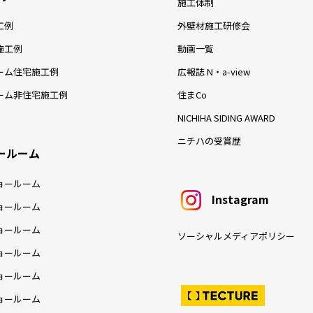
施工体制
工例
外壁材施工研修会
施工例
動画一覧
ーム住宅施工例
広報誌 N・a-view
ーム非住宅施工例
住まCo
NICHIHA SIDING AWARD
ニチハの受賞歴
ールーム
ョールーム
Instagram
ョールーム
ョールーム
ソーシャルメディアポリシー
ョールーム
ョールーム
ョールーム