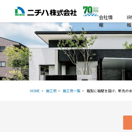
会社情
I
報
報
HOME
施工例
施工例一覧
箱型に袖壁を設け、軒先の