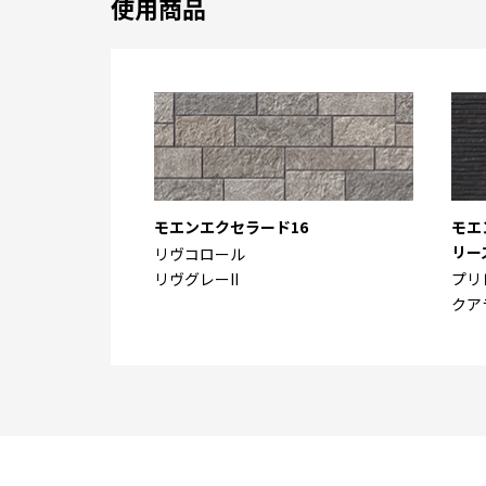
使用商品
モエンエクセラード16
モエ
リー
リヴコロール
リヴグレーII
プリ
クア