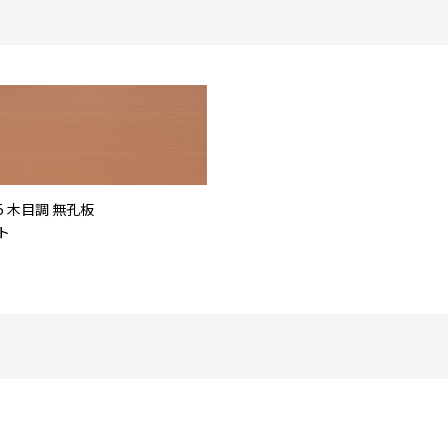
5 木目調 無孔板
ト