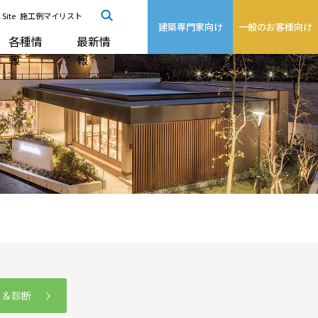
 Site
施工例マイリスト
建築専門家向け
一般のお客様向け
各種情
最新情
報
報
る＆診断