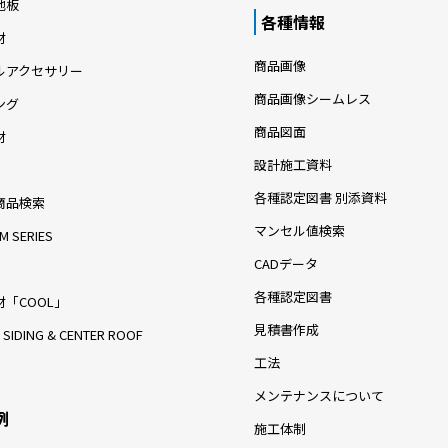
地板
各種情報
材
商品画像
ルアクセサリー
商品画像シームレス
ング
商品図面
材
設計施工資料
各種認定図書 別添資料
商品検索
マンセル値検索
M SERIES
CADデータ
各種認定図書
「COOL」
見積書作成
 SIDING & CENTER ROOF
工法
メンテナンスについて
例
施工体制