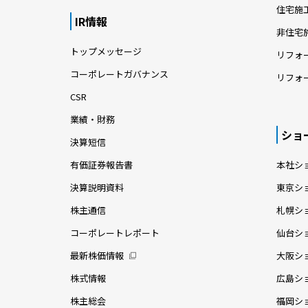
住宅施
IR情報
非住宅
トップメッセージ
リフォ
コーポレートガバナンス
リフォ
CSR
業績・財務
ショ
決算短信
有価証券報告書
本社シ
決算説明資料
東京シ
株主通信
札幌シ
コーポレートレポート
仙台シ
最新株価情報
大阪シ
株式情報
広島シ
株主総会
福岡シ