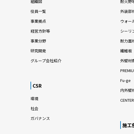
組織図
耐火野
役員一覧
外装部
事業拠点
ウォー
経営方針等
シーリ
事業分野
耐力面
研究開発
繊維板
グループ会社紹介
外壁材
PREMIU
Fu-ge
CSR
内外壁材
環境
CENTER
社会
ガバナンス
施工