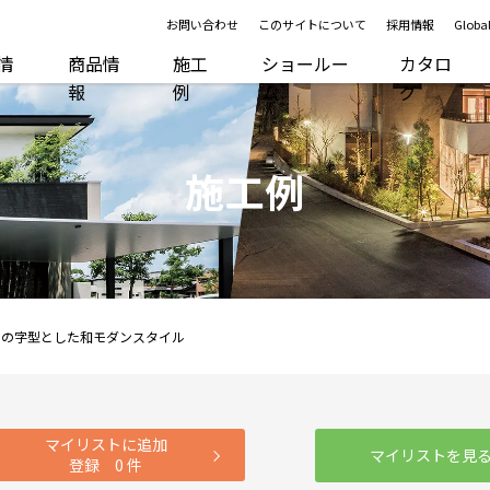
お問い合わせ
このサイトについて
採用情報
Global
R情
商品情
施工
ショールー
カタロ
報
例
ム
グ
施工例
コの字型とした和モダンスタイル
マイリストに追加
マイリストを見
登録
0
件