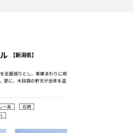
イル
【新潟県】
グを全面張りとし、車庫まわりに用
。更に、木目調の軒天が全体を温
レー系
石柄
れ