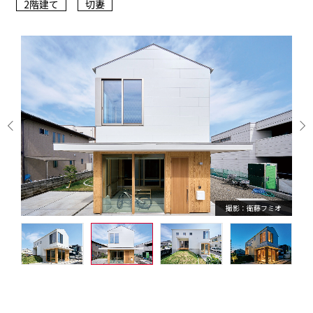
2階建て
切妻
撮影：衛藤フミオ