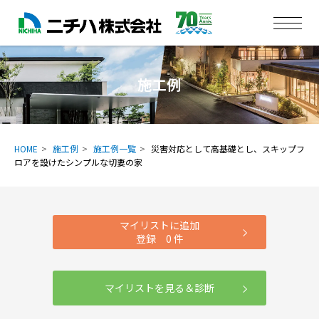
施工例
HOME
施工例
施工例一覧
災害対応として高基礎とし、スキップフ
ロアを設けたシンプルな切妻の家
マイリストに追加
登録
0
件
マイリストを見る＆診断