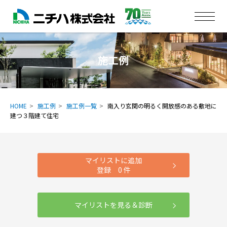
施工例
HOME
施工例
施工例一覧
南入り玄関の明るく開放感のある敷地に
建つ３階建て住宅
マイリストに追加
登録
0
件
マイリストを見る＆診断