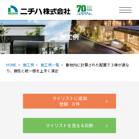
施工例
HOME
施工例
施工例一覧
敷地内に計算された配置で３棟が連な
り、個性と統一感を上手く演出
マイリストに追加
登録
0
件
マイリストを見る＆診断