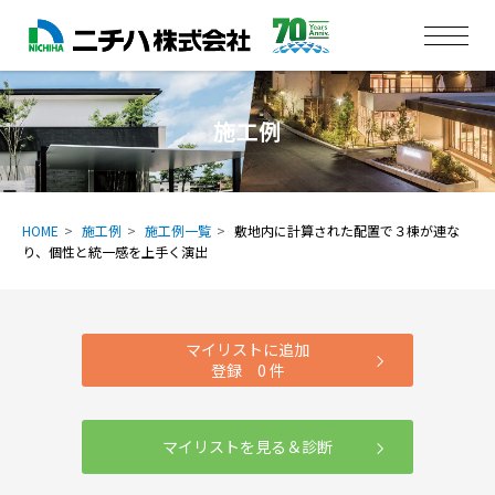
施工例
HOME
施工例
施工例一覧
敷地内に計算された配置で３棟が連な
り、個性と統一感を上手く演出
マイリストに追加
登録
0
件
マイリストを見る＆診断