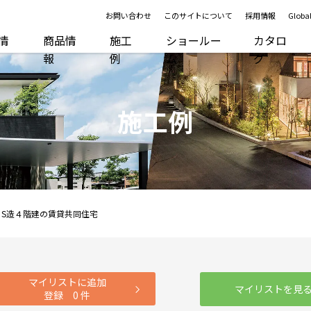
お問い合わせ
このサイトについて
採用情報
Global
R情
商品情
施工
ショールー
カタロ
報
例
ム
グ
施工例
S造４階建の賃貸共同住宅
マイリストに追加
マイリストを見
登録
0
件