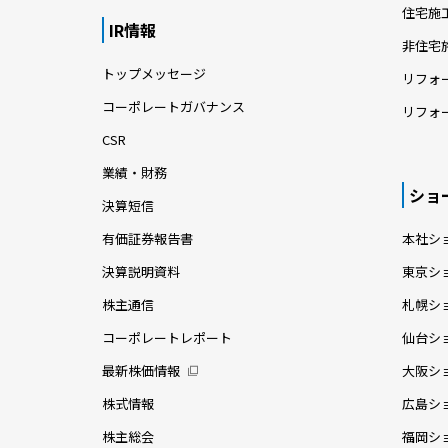
住宅施
IR情報
非住宅
トップメッセージ
リフォ
コーポレートガバナンス
リフォ
CSR
業績・財務
ショ
決算短信
有価証券報告書
本社シ
決算説明資料
東京シ
株主通信
札幌シ
コーポレートレポート
仙台シ
最新株価情報
大阪シ
株式情報
広島シ
株主総会
福岡シ