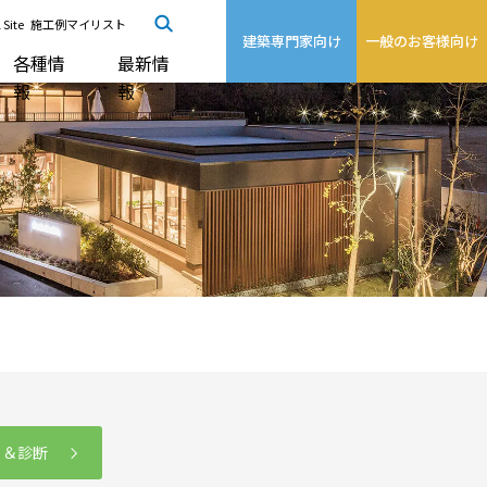
 Site
施工例マイリスト
建築専門家向け
一般のお客様向け
各種情
最新情
報
報
る＆診断