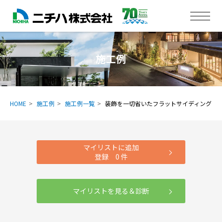
施工例
HOME
施工例
施工例一覧
装飾を一切省いたフラットサイディング
マイリストに追加
登録
0
件
マイリストを見る＆診断