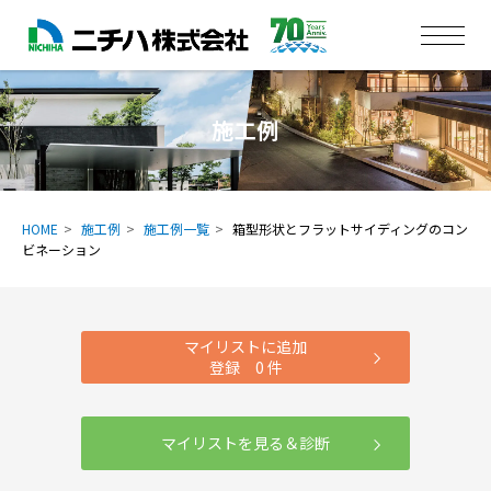
施工例
HOME
施工例
施工例一覧
箱型形状とフラットサイディングのコン
ビネーション
マイリストに追加
登録
0
件
マイリストを見る＆診断