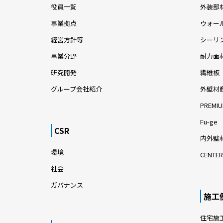
役員一覧
外装部
事業拠点
ウォー
経営方針等
シーリ
事業分野
耐力面
研究開発
繊維板
グループ会社紹介
外壁材
PREMIU
Fu-ge
CSR
内外壁材
環境
CENTER
社会
ガバナンス
施工
住宅施