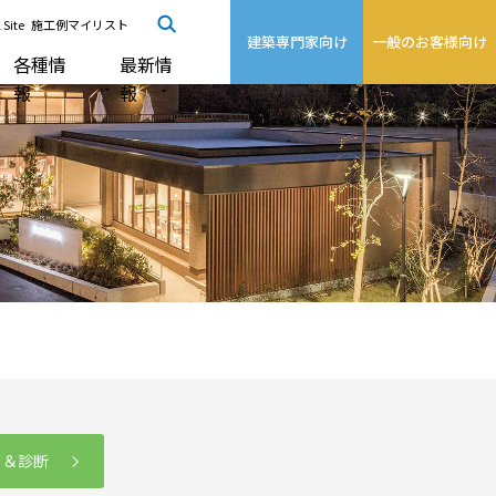
 Site
施工例マイリスト
建築専門家向け
一般のお客様向け
各種情
最新情
報
報
る＆診断