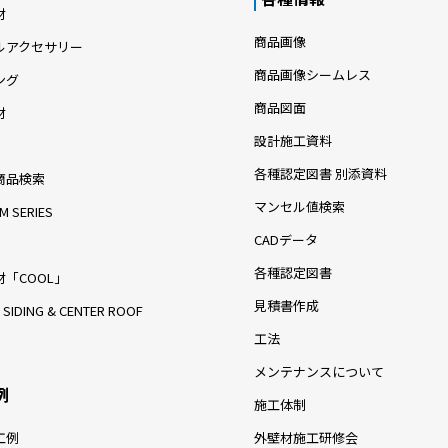
材
商品画像
ルアクセサリー
商品画像シームレス
ング
商品図面
材
設計施工資料
各種認定図書 別添資料
商品検索
マンセル値検索
M SERIES
CADデータ
各種認定図書
「COOL」
見積書作成
 SIDING & CENTER ROOF
工法
メンテナンスについて
例
施工体制
工例
外壁材施工研修会