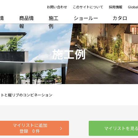
お問い合わせ
このサイトについて
採用情報
Global
R情
商品情
施工
ショールー
カタロ
報
例
ム
グ
施工例
ットと縦リブのコンビネーション
マイリストに追加
マイリストを見
登録
0
件