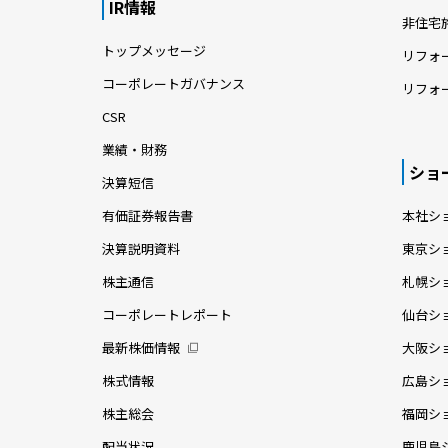
IR情報
非住宅
トップメッセージ
リフォ
コーポレートガバナンス
リフォ
CSR
業績・財務
ショ
決算短信
有価証券報告書
本社シ
決算説明資料
東京シ
株主通信
札幌シ
コーポレートレポート
仙台シ
最新株価情報
大阪シ
株式情報
広島シ
株主総会
福岡シ
配当状況
鹿児島