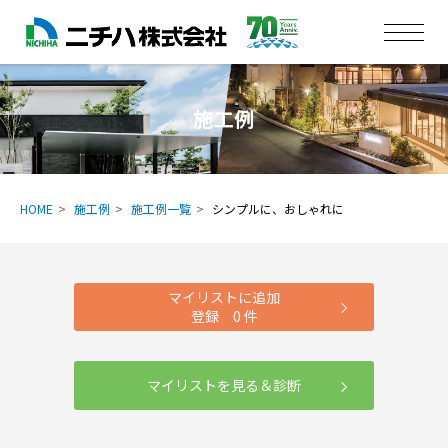
施工例
HOME
施工例
施工例一覧
シンプルに、おしゃれに
マイリストに追加
登録
0
件
マイリストを見る＆診断