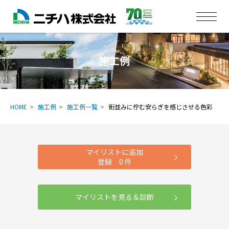
施工例
HOME
施工例
施工例一覧
街並みに佇む安らぎを感じさせる色彩
マイリストに追加
登録
0
件
マイリストを見る＆診断