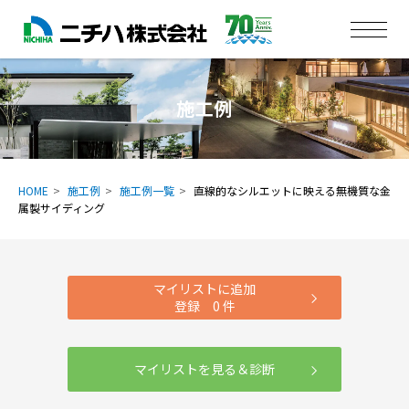
施工例
HOME
施工例
施工例一覧
直線的なシルエットに映える無機質な金
属製サイディング
マイリストに追加
登録
0
件
マイリストを見る＆診断