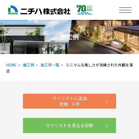
施工例
HOME
施工例
施工例一覧
ミニマムな美しさが洗練された外観を演
出
マイリストに追加
登録
0
件
マイリストを見る＆診断