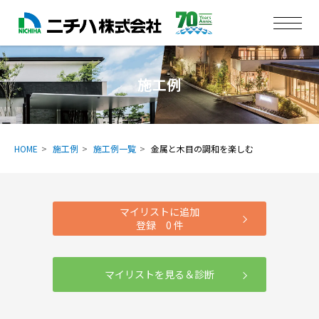
施工例
HOME
施工例
施工例一覧
金属と木目の調和を楽しむ
マイリストに追加
登録
0
件
マイリストを見る＆診断