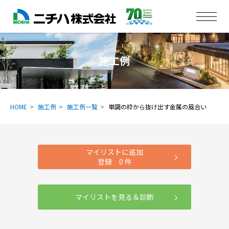
施工例
HOME
施工例
施工例一覧
単調の枠から抜け出す金属の風合い
マイリストに追加
登録
0
件
マイリストを見る＆診断