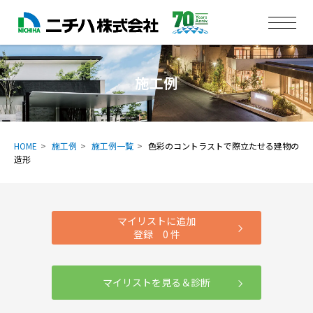
施工例
HOME
施工例
施工例一覧
色彩のコントラストで際立たせる建物の
造形
マイリストに追加
登録
0
件
マイリストを見る＆診断