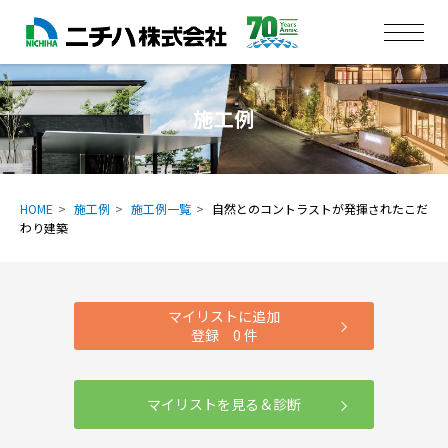
施工例
HOME
施工例
施工例一覧
自然とのコントラストが発揮されたこだ
わり建築
マイリストに追加
登録
0
件
マイリストを見る＆診断