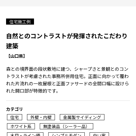
住宅施工例
自然とのコントラストが発揮されたこだわり
建築
【山口県】
森との境界面の段状敷地に建つ、シャープさと景観とのコン
トラストが考慮された事務所併用住宅。正面に向かって覆わ
れた片流れの一枚屋根と正面ファサードの全間口幅に設けら
れた開口部が特徴的です。
カテゴリ
住宅
外壁・内壁
金属製サイディング
ホワイト系
無塗装品（シーラー品）
木目・ライン柄
シンプルモダン
白い家