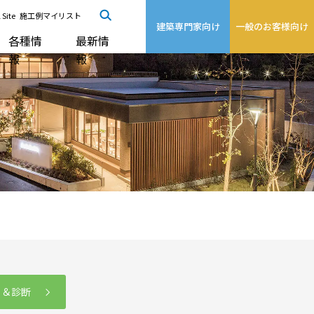
 Site
施工例マイリスト
建築専門家向け
一般のお客様向け
各種情
最新情
報
報
る＆診断