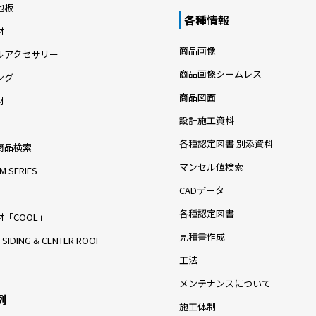
地板
各種情報
材
商品画像
ルアクセサリー
商品画像シームレス
ング
商品図面
材
設計施工資料
各種認定図書 別添資料
商品検索
マンセル値検索
M SERIES
CADデータ
各種認定図書
「COOL」
見積書作成
 SIDING & CENTER ROOF
工法
メンテナンスについて
例
施工体制