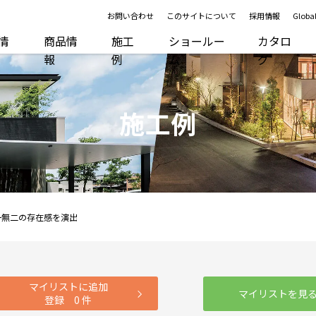
お問い合わせ
このサイトについて
採用情報
Global
R情
商品情
施工
ショールー
カタロ
報
例
ム
グ
施工例
一無二の存在感を演出
マイリストに追加
マイリストを見
登録
0
件