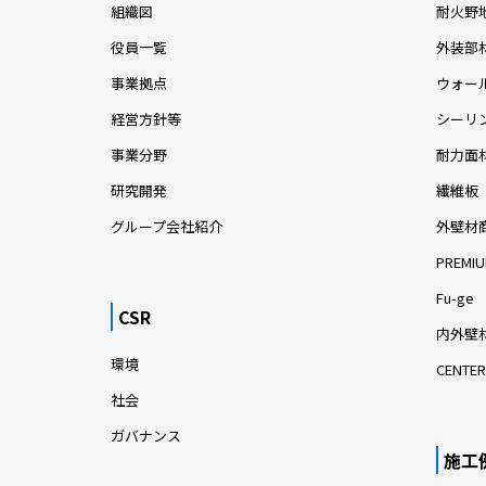
組織図
耐火野
役員一覧
外装部
事業拠点
ウォー
経営方針等
シーリ
事業分野
耐力面
研究開発
繊維板
グループ会社紹介
外壁材
PREMIU
Fu-ge
CSR
内外壁材
環境
CENTER
社会
ガバナンス
施工