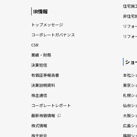
住宅施
IR情報
非住宅
トップメッセージ
リフォ
コーポレートガバナンス
リフォ
CSR
業績・財務
ショ
決算短信
有価証券報告書
本社シ
決算説明資料
東京シ
株主通信
札幌シ
コーポレートレポート
仙台シ
最新株価情報
大阪シ
株式情報
広島シ
株主総会
福岡シ