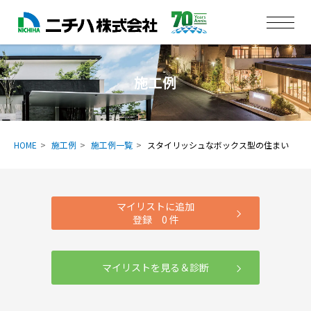
施工例
HOME
施工例
施工例一覧
スタイリッシュなボックス型の住まい
マイリストに追加
登録
0
件
マイリストを見る＆診断