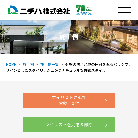
施工例
HOME
施工例
施工例一覧
外壁の防汚と夏の日射を遮るパッシブデ
ザインとしたスタイリッシュかつナチュラルな外観スタイル
マイリストに追加
登録
0
件
マイリストを見る＆診断