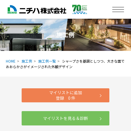
施工例
HOME
施工例
施工例一覧
シャープさを基調としつつ、大きな面で
おおらかさがイメージされた外観デザイン
マイリストに追加
登録
0
件
マイリストを見る＆診断