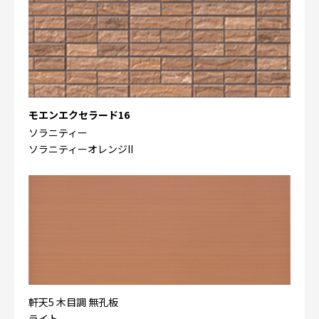
モエンエクセラード16
ソラニティー
ソラニティーオレンジII
軒天5 木目調 無孔板
ライト