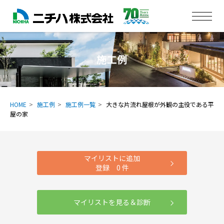
施工例
HOME
施工例
施工例一覧
大きな片流れ屋根が外観の主役である平
屋の家
マイリストに追加
登録
0
件
マイリストを見る＆診断