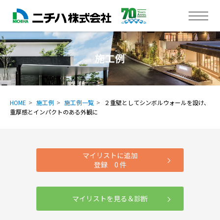
施工例
HOME
施工例
施工例一覧
２重壁としてシンボルウォールを設け、
重厚感とインパクトのある外観に
マイリストに追加
登録
0
件
マイリストを見る＆診断