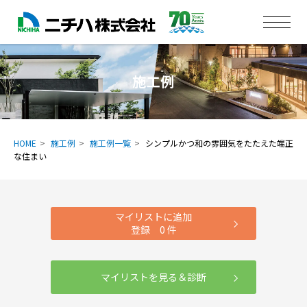
施工例
HOME
施工例
施工例一覧
シンプルかつ和の雰囲気をたたえた端正
な住まい
マイリストに追加
登録
0
件
マイリストを見る＆診断